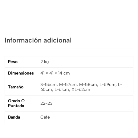
Ecuador
Información adicional
Peso
2 kg
Dimensiones
41 × 41 × 14 cm
S-56cm, M-57cm, M-58cm, L-59cm, L-
Tamaño
60cm, L-61cm, XL-62cm
Grado O
22-23
Puntada
Banda
Café