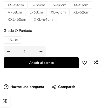
XS-54cm
S-55cm
S-56cm
M-57cm
M-58cm
L-60cm
XL-61cm
XL-62cm
XXL-63cm
XXL-64cm
Grado O Puntada
35-36
Añadir al carrito
Hazme una pregunta
Compartir