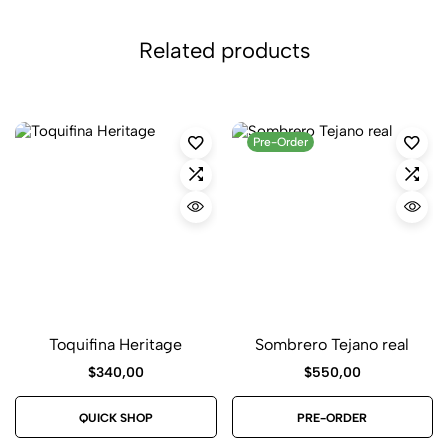
Related products
Pre-Order
Toquifina Heritage
Sombrero Tejano real
$
340,00
$
550,00
QUICK SHOP
PRE-ORDER