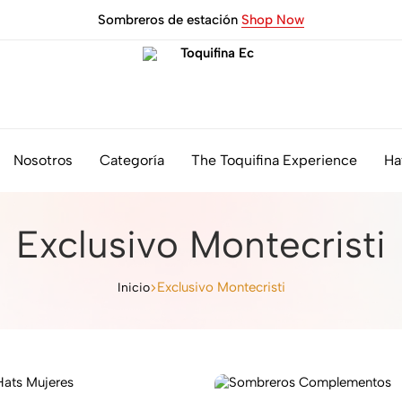
Sombreros de estación
Shop Now
Toquifina
Tienda
Ec
de
Nosotros
Categoría
The Toquifina Experience
Ha
Sombreros
Genuinos
Panama
Hat
de
Exclusivo Montecristi
Montecristi,
Ecuador.
Exclusivo Montecristi
Inicio